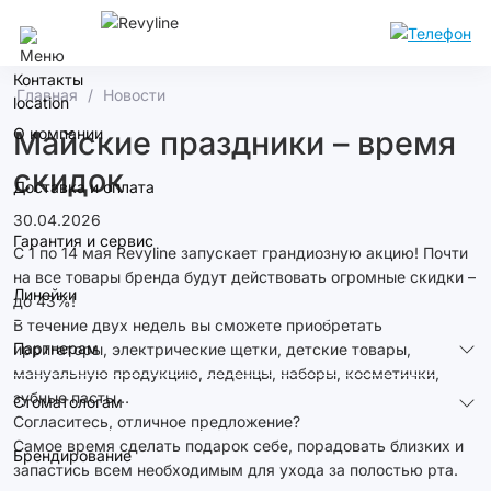
Махачкала
Контакты
Главная
Новости
О компании
Майские праздники – время
скидок
Доставка и оплата
30.04.2026
Гарантия и сервис
С 1 по 14 мая Revyline запускает грандиозную акцию! Почти
на все товары бренда будут действовать огромные скидки –
Линейки
до 43%!
В течение двух недель вы сможете приобретать
Партнерам
ирригаторы, электрические щетки, детские товары,
мануальную продукцию, леденцы, наборы, косметички,
зубные пасты…
Стоматологам
Согласитесь, отличное предложение?
Самое время сделать подарок себе, порадовать близких и
Брендирование
запастись всем необходимым для ухода за полостью рта.