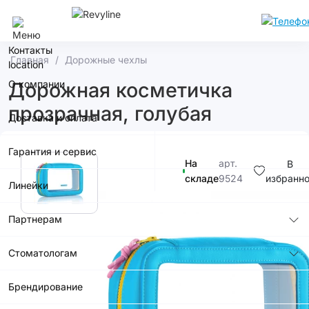
Махачкала
Контакты
Главная
Дорожные чехлы
О компании
Дорожная косметичка
прозрачная, голубая
Доставка и оплата
Гарантия и сервис
На
арт.
В
складе
9524
избранн
Линейки
1 990р.
Партнерам
Стоматологам
Брендирование
В корзину