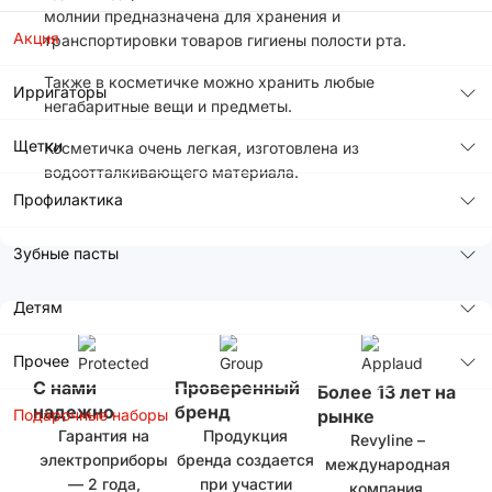
молнии предназначена для хранения и
Акция
транспортировки товаров гигиены полости рта.
Также в косметичке можно хранить любые
Ирригаторы
негабаритные вещи и предметы.
Щетки
Косметичка очень легкая, изготовлена из
водоотталкивающего материала.
Профилактика
Зубные пасты
Детям
Прочее
С нами
Проверенный
Более 13 лет на
надежно
бренд
Подарочные наборы
рынке
Гарантия на
Продукция
Revyline –
электроприборы
бренда создается
международная
— 2 года,
при участии
компания,